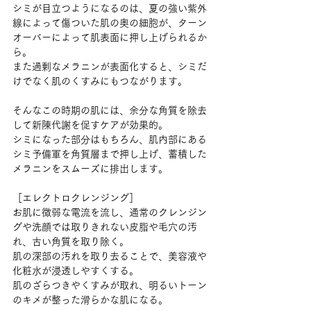
シミが目立つようになるのは、夏の強い紫外
線によって傷ついた肌の奥の細胞が、ターン
オーバーによって肌表面に押し上げられるか
ら。
また過剰なメラニンが表面化すると、シミだ
けでなく肌のくすみにもつながります。
そんなこの時期の肌には、余分な角質を除去
して新陳代謝を促すケアが効果的。
シミになった部分はもちろん、肌内部にある
シミ予備軍を角質層まで押し上げ、蓄積した
メラニンをスムーズに排出します。
［エレクトロクレンジング］
お肌に微弱な電流を流し、通常のクレンジン
グや洗顔では取りきれない皮脂や毛穴の汚
れ、古い角質を取り除く。
肌の深部の汚れを取り去ることで、美容液や
化粧水が浸透しやすくする。
肌のざらつきやくすみが取れ、明るいトーン
のキメが整った滑らかな肌になる。