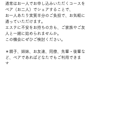
通常はお一人でお申し込みいただくコースを
ペア（お二人）でシェアすることで、
お一人あたり実質半分のご負担で、お気軽に
通っていただけます。
エステに不安をお持ちの方も、ご家族やご友
人と一緒に始められませんか。
この機会にぜひご検討ください。
＊親子、姉妹、お友達、同僚、先輩・後輩な
ど、ペアであればどなたでもご利用できま
す。
＊基本は別々にご来店いただき施術します。
同時にご来店いただく場合はお一人ずつの施
術となりますが、サロンでお待ちいただくこ
とも可能です。
＊リピーターの方でも、ペア割をご利用いた
だけます。
＊当サロンは完全予約制です。初回お申し込
み時にお二人でのご来店が難しい場合は、別
日で調整いたします。別途ご相談ください。