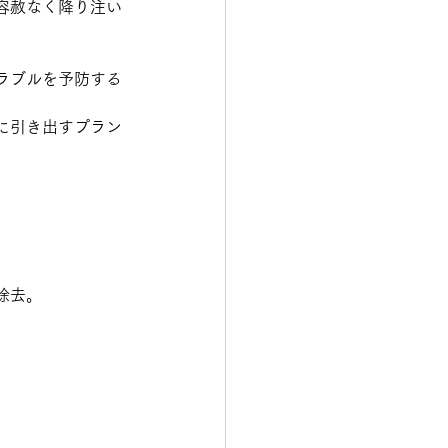
容赦なく降り注い
ラブルを予防する
に引き出すプラン
。
除去。