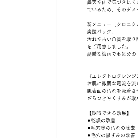
曇天や雨で気づきにく
でいるため、そのダメ
新メニュー［クロニク
炭酸パック。
汚れや古い角質を取り
をご用意しました。
憂鬱な梅雨でも気分の
《エレクトロクレンジ
お肌に微弱な電流を流
肌表面の汚れを吸着さ
ざらつきやくすみが取
【期待できる効果】
⚫︎乾燥の改善
⚫︎毛穴奥の汚れの除去
⚫︎毛穴の黒ずみの改善