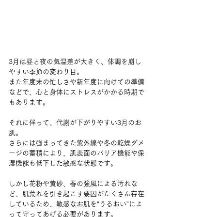
3月は昼と夜の気温差が大きく、体調を崩し
やすい季節の変わり目。
また年度末の忙しさや新年度に向けての準備
などで、心と身体にストレスがかかる時期で
もあります。
それに伴って、代謝が下がりやすい3月のお
肌。
さらには強まってきた紫外線や冬の乾燥ダメ
ージの蓄積により、肌表面のバリア機能や保
湿機能も低下した敏感な状態です。
しかし花粉や黄砂、春の強風による汚れな
ど、肌荒れを引き起こす要因がたくさん存在
しているため、敏感なお肌を“うるおい”によ
って守ってあげる必要があります。