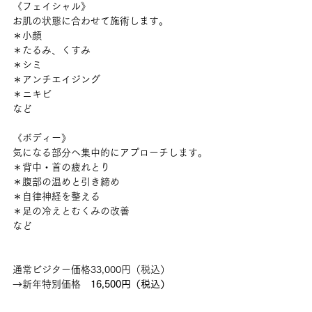
《フェイシャル》
お肌の状態に合わせて施術します。
＊小顔
＊たるみ、くすみ
＊シミ
＊アンチエイジング
＊ニキビ
など
《ボディー》
気になる部分へ集中的にアプローチします。
＊背中・首の疲れとり
＊腹部の温めと引き締め
＊自律神経を整える
＊足の冷えとむくみの改善
など
通常ビジター価格33,000円（税込）
→新年特別価格　
16,500円（税込）