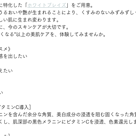
に特化した「
ホワイトブレイズ
」をご用意。
うるおいや艶が生まれることにより、くすみのないみずみずし
しい肌に生まれ変わります。
に、今のスキンケアが大切です。
薄くなる”以上の美肌ケアを、体験してみませんか。
スメ》
感を出したい
えたい
い
ビタミンC導入］
ニンを含んだ余分な角質、美白成分の浸透を阻む固くなった角
くし、肌深部の黒色メラニンにビタミンCを浸透、色素還元し