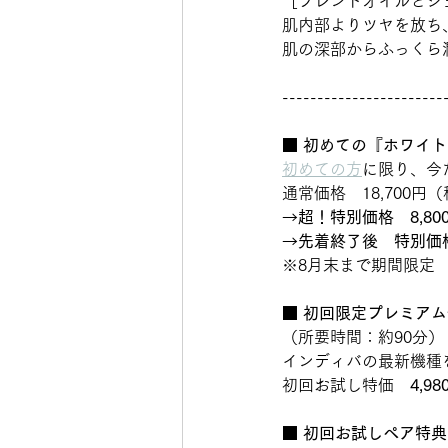
［ブレンドオイルとジ
肌内部よりツヤを放ち
肌の深部からふっくら
-----------------------
■ 
初めての『ホワイト
初めての方
に限り、今
通常価格　18,700円
→超！特別価格　8,8
→先着終了後　特別価格
※8月末まで期間限定
■ 
初回限定プレミアム
（所要時間：約90分）
インディバの最新機種
初回お試し特価　
4,98
■ 初回お試しペア特典